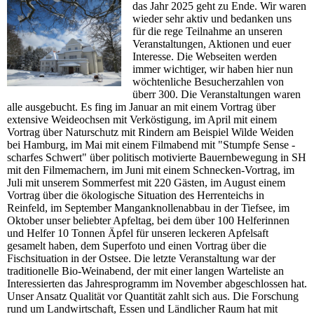
das Jahr 2025 geht zu Ende. Wir waren
wieder sehr aktiv und bedanken uns
für die rege Teilnahme an unseren
Veranstaltungen, Aktionen und euer
Interesse. Die Webseiten werden
immer wichtiger, wir haben hier nun
wöchtenliche Besucherzahlen von
überr 300. Die Veranstaltungen waren
alle ausgebucht. Es fing im Januar an mit einem Vortrag über
extensive Weideochsen mit Verköstigung, im April mit einem
Vortrag über Naturschutz mit Rindern am Beispiel Wilde Weiden
bei Hamburg, im Mai mit einem Filmabend mit "Stumpfe Sense -
scharfes Schwert" über politisch motivierte Bauernbewegung in SH
mit den Filmemachern, im Juni mit einem Schnecken-Vortrag, im
Juli mit unserem Sommerfest mit 220 Gästen, im August einem
Vortrag über die ökologische Situation des Herrenteichs in
Reinfeld, im September Manganknollenabbau in der Tiefsee, im
Oktober unser beliebter Apfeltag, bei dem über 100 Helferinnen
und Helfer 10 Tonnen Äpfel für unseren leckeren Apfelsaft
gesamelt haben, dem Superfoto und einen Vortrag über die
Fischsituation in der Ostsee. Die letzte Veranstaltung war der
traditionelle Bio-Weinabend, der mit einer langen Warteliste an
Interessierten das Jahresprogramm im November abgeschlossen hat.
Unser Ansatz Qualität vor Quantität zahlt sich aus. Die Forschung
rund um Landwirtschaft, Essen und Ländlicher Raum hat mit