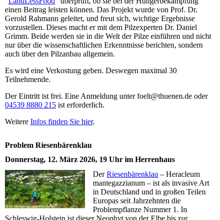
"
LandLessFood
" überprüft, ob sie bei der Hungerbekämpfung
einen Beitrag leisten können. Das Projekt wurde von Prof. Dr.
Gerold Rahmann geleitet, und freut sich, wichtige Ergebnisse
vorzustellen. Dieses macht er mit dem Pilzexperten Dr. Daniel
Grimm. Beide werden sie in die Welt der Pilze einführen und nicht
nur über die wissenschaftlichen Erkenntnisse berichten, sondern
auch über den Pilzanbau allgemein.
Es wird eine Verkostung geben. Deswegen maximal 30
Teilnehmende.
Der Eintritt ist frei. Eine Anmeldung unter foelt@thuenen.de oder
04539 8880 215
ist erforderlich.
Weitere
Infos finden Sie hier
.
Problem Riesenbärenklau
Donnerstag, 12. März 2026, 19 Uhr im Herrenhaus
Der
Riesenbärenklau
– Heracleum
mantegazzianum – ist als invasive Art
in Deutschland und in großen Teilen
Europas seit Jahrzehnten die
Problempflanze Nummer 1. In
Schleswig-Holstein ist dieser Neophyt von der Elbe bis zur