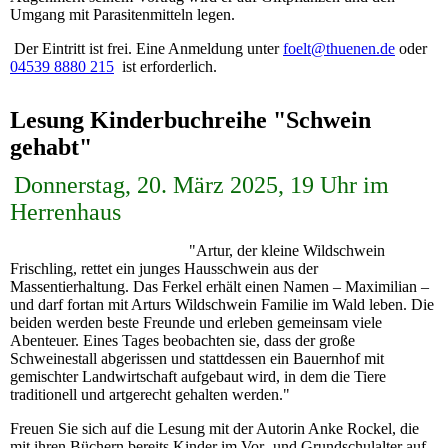
Umgang mit Parasitenmitteln legen.
Der Eintritt ist frei. Eine Anmeldung unter
foelt@thuenen.de
oder
04539 8880 215
ist erforderlich.
Lesung Kinderbuchreihe "Schwein
gehabt"
Donnerstag, 20. März 2025, 19 Uhr im
Herrenhaus
"Artur, der kleine Wildschwein
Frischling, rettet ein junges Hausschwein aus der
Massentierhaltung. Das Ferkel erhält einen Namen – Maximilian –
und darf fortan mit Arturs Wildschwein Familie im Wald leben. Die
beiden werden beste Freunde und erleben gemeinsam viele
Abenteuer. Eines Tages beobachten sie, dass der große
Schweinestall abgerissen und stattdessen ein Bauernhof mit
gemischter Landwirtschaft aufgebaut wird, in dem die Tiere
traditionell und artgerecht gehalten werden."
Freuen Sie sich auf die Lesung mit der Autorin Anke Rockel, die
mit ihren Büchern bereits Kinder im Vor- und Grundschulalter auf