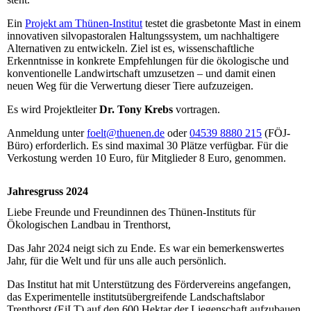
Ein
Projekt am Thünen-Institut
testet die grasbetonte Mast in einem
innovativen silvopastoralen Haltungssystem, um nachhaltigere
Alternativen zu entwickeln. Ziel ist es, wissenschaftliche
Erkenntnisse in konkrete Empfehlungen für die ökologische und
konventionelle Landwirtschaft umzusetzen – und damit einen
neuen Weg für die Verwertung dieser Tiere aufzuzeigen.
Es wird Projektleiter
Dr. Tony Krebs
vortragen.
Anmeldung unter
foelt@thuenen.de
oder
04539 8880 215
(FÖJ-
Büro) erforderlich. Es sind maximal 30 Plätze verfügbar. Für die
Verkostung werden 10 Euro, für Mitglieder 8 Euro, genommen.
Jahresgruss 2024
Liebe Freunde und Freundinnen des Thünen-Instituts für
Ökologischen Landbau in Trenthorst,
Das Jahr 2024 neigt sich zu Ende. Es war ein bemerkenswertes
Jahr, für die Welt und für uns alle auch persönlich.
Das Institut hat mit Unterstützung des Fördervereins angefangen,
das Experimentelle institutsübergreifende Landschaftslabor
Trenthorst (EiLT) auf den 600 Hektar der Liegenschaft aufzubauen.