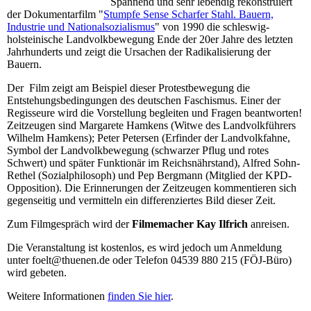
Spannend und sehr lebendig rekonstruiert
der Dokumentarfilm "
Stumpfe Sense Scharfer Stahl. Bauern,
Industrie und Nationalsozialismus
" von 1990 die schleswig-
holsteinische Landvolkbewegung Ende der 20er Jahre des letzten
Jahrhunderts und zeigt die Ursachen der Radikalisierung der
Bauern.
Der Film zeigt am Beispiel dieser Protestbewegung die
Entstehungsbedingungen des deutschen Faschismus. Einer der
Regisseure wird die Vorstellung begleiten und Fragen beantworten!
Zeitzeugen sind Margarete Hamkens (Witwe des Landvolkführers
Wilhelm Hamkens); Peter Petersen (Erfinder der Landvolkfahne,
Symbol der Landvolkbewegung (schwarzer Pflug und rotes
Schwert) und später Funktionär im Reichsnährstand), Alfred Sohn-
Rethel (Sozialphilosoph) und Pep Bergmann (Mitglied der KPD-
Opposition). Die Erinnerungen der Zeitzeugen kommentieren sich
gegenseitig und vermitteln ein differenziertes Bild dieser Zeit.
Zum Filmgespräch wird der
Filmemacher Kay Ilfrich
anreisen.
Die Veranstaltung ist kostenlos, es wird jedoch um Anmeldung
unter foelt@thuenen.de oder Telefon 04539 880 215 (FÖJ-Büro)
wird gebeten.
Weitere Informationen
finden Sie hier
.