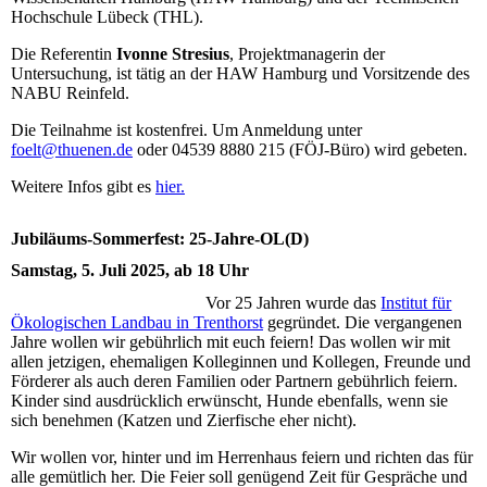
Hochschule Lübeck (THL).
Die Referentin
Ivonne Stresius
, Projektmanagerin der
Untersuchung, ist tätig an der HAW Hamburg und Vorsitzende des
NABU Reinfeld.
Die Teilnahme ist kostenfrei. Um Anmeldung unter
foelt@thuenen.de
oder 04539 8880 215 (FÖJ-Büro) wird gebeten.
Weitere Infos gibt es
hier.
Jubiläums-Sommerfest: 25-Jahre-OL(D)
Samstag, 5. Juli 2025, ab 18 Uhr
Vor 25 Jahren wurde das
Institut für
Ökologischen Landbau in Trenthorst
gegründet. Die vergangenen
Jahre wollen wir gebührlich mit euch feiern! Das wollen wir mit
allen jetzigen, ehemaligen Kolleginnen und Kollegen, Freunde und
Förderer als auch deren Familien oder Partnern gebührlich feiern.
Kinder sind ausdrücklich erwünscht, Hunde ebenfalls, wenn sie
sich benehmen (Katzen und Zierfische eher nicht).
Wir wollen vor, hinter und im Herrenhaus feiern und richten das für
alle gemütlich her. Die Feier soll genügend Zeit für Gespräche und