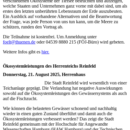
verschiedenen Ökosysteme der Tiefsee beleuchten und aufzeigen,
welche Staaten und Unternehmen ganz vorne mit dabei sind, um als
erstes den letzten unberührten Lebensraum der Erde auszubeuten.
Ein Ausblick auf vorhandene Alternativen und die Beantwortung
der Frage, was jede Person von uns tun kann, um die Meere zu
schützen, runden den Vortrag ab.
Die Teilnahme ist kostenfrei. Um Anmeldung unter
foelt@thuenen.de
oder 04539 8880 215 (FÖJ-Büro) wird gebeten.
Weitere Infos gibt es
hier.
Ökosystemleistungen des Herrenteichs Reinfeld
Donnerstag, 21. August 2025, Herrenhaus
Die Stadt Reinfeld wird wesentlich von einer
Teichanlage geprägt. Die Verlandung hat negative Auswirkungen
sowohl auf die Ökosystemleistungen des Gewässersystems als auch
auf die Fischzucht.
Wie können die belasteten Gewässer schonend und nachhaltig
wieder in einen guten Zustand überführt und damit auch die
Ökosystemleistungen verbessert werden? Das zeigt die Stadt
Reinfeld gemeinsam mit der Hochschule für Angewandte
Wissenschaften Hamburg (HAW Hamburg) und der Technischen