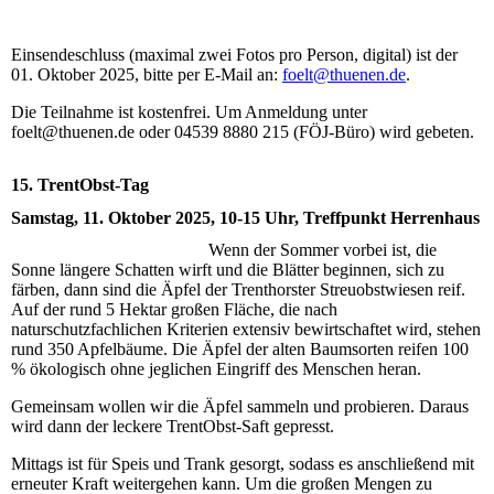
Einsendeschluss (maximal zwei Fotos pro Person, digital) ist der
01. Oktober 2025, bitte per E-Mail an:
foelt@thuenen.de
.
Die Teilnahme ist kostenfrei. Um Anmeldung unter
foelt@thuenen.de oder 04539 8880 215 (FÖJ-Büro) wird gebeten.
1
5. TrentObst-Tag
Samstag, 11. Oktober 2025, 10-15 Uhr, Treffpunkt Herrenhaus
Wenn der Sommer vorbei ist, die
Sonne längere Schatten wirft und die Blätter beginnen, sich zu
färben, dann sind die Äpfel der Trenthorster Streuobstwiesen reif.
Auf der rund 5 Hektar großen Fläche, die nach
naturschutzfachlichen Kriterien extensiv bewirtschaftet wird, stehen
rund 350 Apfelbäume. Die Äpfel der alten Baumsorten reifen 100
% ökologisch ohne jeglichen Eingriff des Menschen heran.
Gemeinsam wollen wir die Äpfel sammeln und probieren. Daraus
wird dann der leckere TrentObst-Saft gepresst.
Mittags ist für Speis und Trank gesorgt, sodass es anschließend mit
erneuter Kraft weitergehen kann. Um die großen Mengen zu