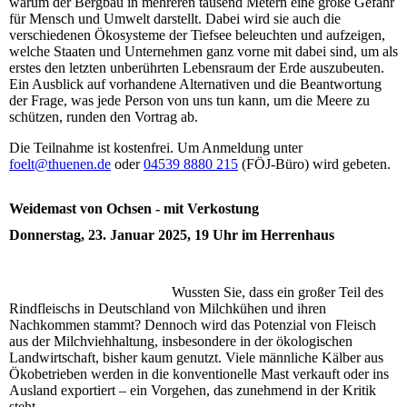
warum der Bergbau in mehreren tausend Metern eine große Gefahr
für Mensch und Umwelt darstellt. Dabei wird sie auch die
verschiedenen Ökosysteme der Tiefsee beleuchten und aufzeigen,
welche Staaten und Unternehmen ganz vorne mit dabei sind, um als
erstes den letzten unberührten Lebensraum der Erde auszubeuten.
Ein Ausblick auf vorhandene Alternativen und die Beantwortung
der Frage, was jede Person von uns tun kann, um die Meere zu
schützen, runden den Vortrag ab.
Die Teilnahme ist kostenfrei. Um Anmeldung unter
foelt@thuenen.de
oder
04539 8880 215
(FÖJ-Büro) wird gebeten.
Weidemast von Ochsen - mit Verkostung
Donnerstag, 23. Januar 2025, 19 Uhr im Herrenhaus
Wussten Sie, dass ein großer Teil des
Rindfleischs in Deutschland von Milchkühen und ihren
Nachkommen stammt? Dennoch wird das Potenzial von Fleisch
aus der Milchviehhaltung, insbesondere in der ökologischen
Landwirtschaft, bisher kaum genutzt. Viele männliche Kälber aus
Ökobetrieben werden in die konventionelle Mast verkauft oder ins
Ausland exportiert – ein Vorgehen, das zunehmend in der Kritik
steht.